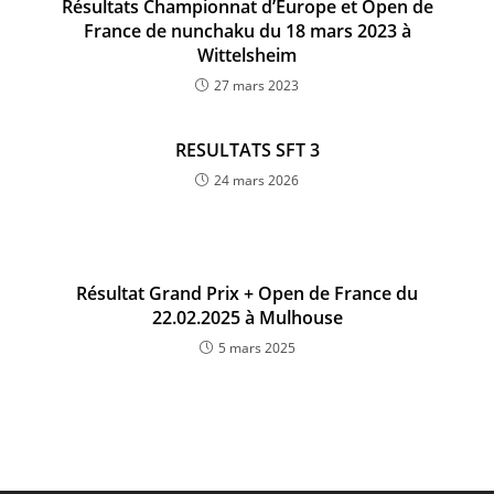
Résultats Championnat d’Europe et Open de
France de nunchaku du 18 mars 2023 à
Wittelsheim
27 mars 2023
RESULTATS SFT 3
24 mars 2026
Résultat Grand Prix + Open de France du
22.02.2025 à Mulhouse
5 mars 2025