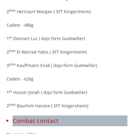
ème
2
Hericourt Morgan ( SFT Kingersheim)
Cadets -48kg
er
1
Donnart Luc ( dojo form Guebwiller)
ème
2
El Warrad Yabis ( SFT Kingersheim)
ème
3
Kauffmann Enak ( dojo form Guebwiller)
Cadets -62kg
er
1
Husser Jonah ( dojo form Guebwiller)
ème
2
Bourhim Harone ( SFT Kingersheim)
Combat contact