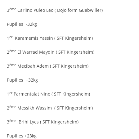
ème
3
Carlino Puleo Leo ( Dojo form Guebwiller)
Pupilles -32kg
er
1
Karamemis Yassin ( SFT Kingersheim)
ème
2
El Warrad Maydin ( SFT Kingersheim)
ème
3
Mecibah Adem ( SFT Kingersheim)
Pupilles +32kg
er
1
Parmentalat Nino ( SFT Kingersheim)
ème
2
Messikh Wassim ( SFT Kingersheim)
ème
3
Brihi Lyes ( SFT Kingersheim)
Pupilles +23kg