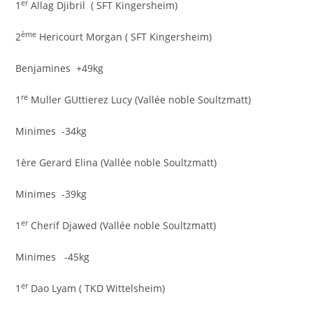
er
1
Allag Djibril ( SFT Kingersheim)
ème
2
Hericourt Morgan ( SFT Kingersheim)
Benjamines +49kg
re
1
Muller GUttierez Lucy (Vallée noble Soultzmatt)
Minimes -34kg
1ère Gerard Elina (Vallée noble Soultzmatt)
Minimes -39kg
er
1
Cherif Djawed (Vallée noble Soultzmatt)
Minimes -45kg
er
1
Dao Lyam ( TKD Wittelsheim)