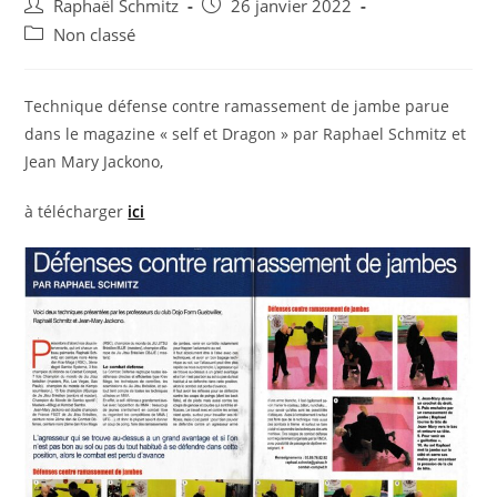
Auteur/autrice
Post
Raphaël Schmitz
26 janvier 2022
de
published:
Post
Non classé
la
category:
publication :
Technique défense contre ramassement de jambe parue
dans le magazine « self et Dragon » par Raphael Schmitz et
Jean Mary Jackono,
à télécharger
ici