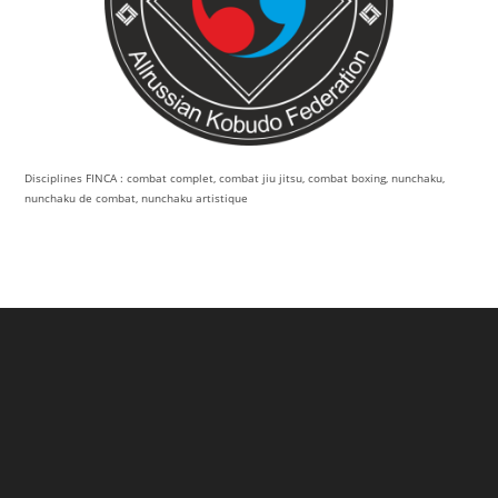
Disciplines FINCA : combat complet, combat jiu jitsu, combat boxing, nunchaku,
nunchaku de combat, nunchaku artistique