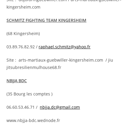
kingersheim.com
SCHMITZ FIGHTING TEAM KINGERSHEIM
(68 Kingersheim)
03.89.76.82.92 /
raphael.schmitz@yahoo.fr
Site : arts-martiaux-guebwiller-kingersheim.com / jiu
jitsubresilienmulhouse68.fr
NBJJA BDC
(35 Bourg les comptes )
06.60.53.46.71 /
nbjja.dc@gmail.com
www.nbjja-bdc.wednode.fr