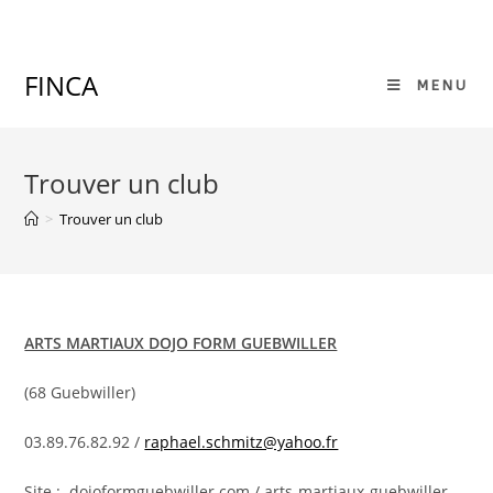
Skip
to
content
FINCA
MENU
Trouver un club
>
Trouver un club
ARTS MARTIAUX DOJO FORM GUEBWILLER
(68 Guebwiller)
03.89.76.82.92 /
raphael.schmitz@yahoo.fr
Site : dojoformguebwiller.com / arts-martiaux-guebwiller-